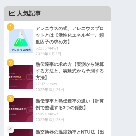
人気記事
1
アレニウスの式、アレニウスプロ
ットとは【活性化エネルギー、頻
度因子の求め方】
82235 views
2022年11月2日
2
熱伝達率の求め方【実測から逆算
する方法と、実験式から予測する
方法】
47117 views
2022年10月24日
3
熱伝導率と熱伝達率の違い【計算
例で整理する3つの係数】
43094 views
2022年10月26日
4
熱交換器の温度効率とNTU法【出