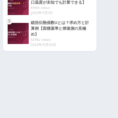
口温度が未知でも計算できる】
41434 views
2022年11月1日
5
総括伝熱係数Uとは？求め方と計
算例【面積基準と律速側の見極
め】
32982 views
2022年10月20日