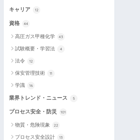
キャリア
12
資格
44
高圧ガス甲種化学
43
試験概要・学習法
4
法令
12
保安管理技術
11
学識
16
業界トレンド・ニュース
5
プロセス安全・防災
101
物質・危険現象
22
プロセス安全設計
13