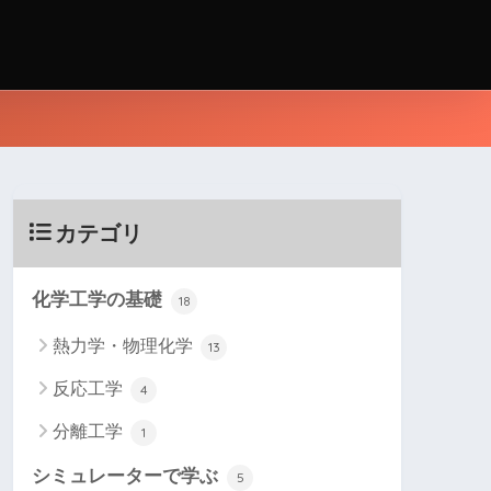
カテゴリ
化学工学の基礎
18
熱力学・物理化学
13
反応工学
4
分離工学
1
シミュレーターで学ぶ
5