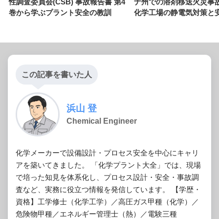
性調査委員会(CSB) 事故報告書 第4
ナ州での溶剤移送火災事
巻から学ぶプラント安全の教訓
化学工場の静電気対策と
この記事を書いた人
浜山 登
Chemical Engineer
化学メーカーで設備設計・プロセス安全を中心にキャリ
アを築いてきました。 「化学プラント大全」では、現場
で培った知見を体系化し、プロセス設計・安全・事故調
査など、実務に役立つ情報を発信しています。 【学歴・
資格】工学修士（化学工学）／高圧ガス甲種（化学）／
危険物甲種／エネルギー管理士（熱）／電験三種