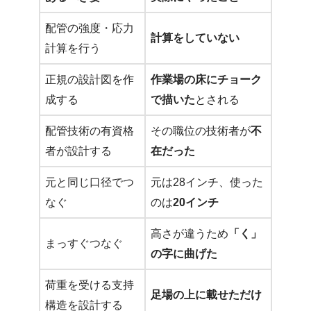
配管の強度・応力
計算をしていない
計算を行う
正規の設計図を作
作業場の床にチョーク
成する
で描いた
とされる
配管技術の有資格
その職位の技術者が
不
者が設計する
在だった
元と同じ口径でつ
元は28インチ、使った
なぐ
のは
20インチ
高さが違うため
「く」
まっすぐつなぐ
の字に曲げた
荷重を受ける支持
足場の上に載せただけ
構造を設計する