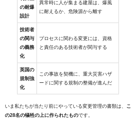
異常時に人が集まる建屋は、爆風
の耐爆
に耐えるか、危険源から離す
設計
技術者
の関与
プロセスに関わる変更には、資格
の義務
と責任のある技術者が関与する
化
英国の
この事故を契機に、重大災害ハザ
規制強
ードに関する規制の整備が進んだ
化
いま私たちが当たり前にやっている変更管理の書類は、
こ
の28名の犠牲の上に作られたもの
です。