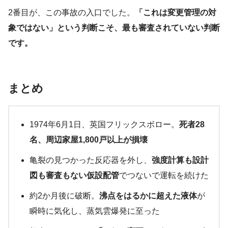
2番目が、この事故の入口でした。
「これは変更管理の対
象ではない」という判断こそ、最も審査されていない判断
です。
まとめ
1974年6月1日、英国フリックスボロー。
死者28
名、周辺家屋1,800戸以上が損壊
亀裂の見つかった反応器を外し、
強度計算も設計
図も審査もない仮設配管
でつないで運転を続けた
約2か月後に破断。
沸点をはるかに超えた液体
が
瞬時に気化し、蒸気雲爆発に至った