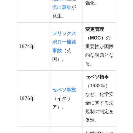
強化。
流出事故
が
発生。
変更管理
フリックス
（MOC）
の
ボロー爆発
1974年
重要性が国際
事故
（英
的な課題とな
国）。
る。
セベソ指令
（1982年）
セベソ事故
など、化学安
1976年
（イタリ
全に関する法
ア）。
規制の制定を
促進。