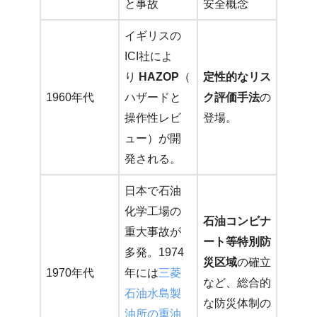
と事故
安全概念
イギリスの
ICI社によ
り
HAZOP
（
定性的なリス
1960年代
ハザードと
ク評価手法
の
操作性レビ
登場。
ュー）が開
発される。
日本で石油
化学工場の
石油コンビナ
重大事故が
ート等特別防
多発。1974
災区域
の確立
1970年代
年には
三菱
など、総合的
石油水島製
な防災体制の
油所の重油