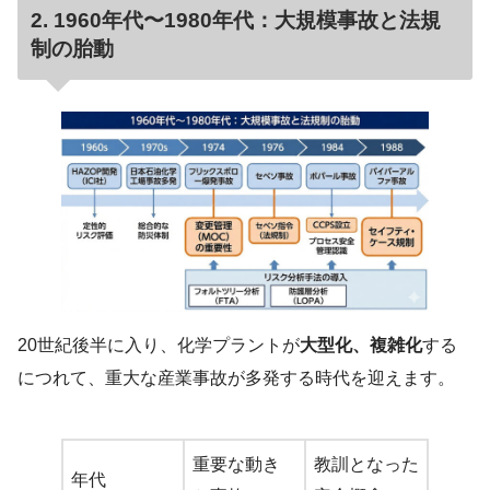
2. 1960年代〜1980年代：大規模事故と法規
制の胎動
20世紀後半に入り、化学プラントが
大型化、複雑化
する
につれて、重大な産業事故が多発する時代を迎えます。
重要な動き
教訓となった
年代