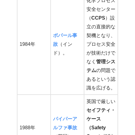
化学プロセス
安全センター
（
CCPS
）設
立の直接的な
ボパール事
契機となり、
1984年
故
（イン
プロセス安全
ド）。
が技術だけで
なく
管理シス
テム
の問題で
あるという認
識を広げる。
英国で厳しい
セイフティ・
パイパーア
ケース
1988年
ルファ事故
（Safety