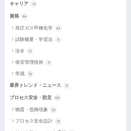
キャリア
12
資格
44
高圧ガス甲種化学
43
試験概要・学習法
4
法令
12
保安管理技術
11
学識
16
業界トレンド・ニュース
5
プロセス安全・防災
101
物質・危険現象
22
プロセス安全設計
13