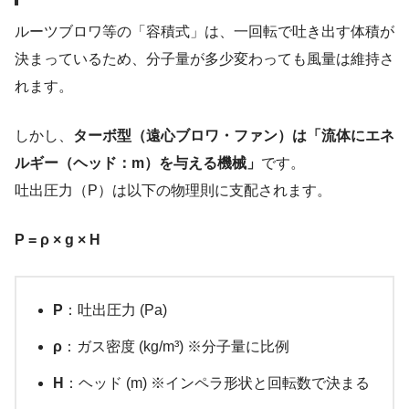
ルーツブロワ等の「容積式」は、一回転で吐き出す体積が
決まっているため、分子量が多少変わっても風量は維持さ
れます。
しかし、
ターボ型（遠心ブロワ・ファン）は「流体にエネ
ルギー（ヘッド：m）を与える機械」
です。
吐出圧力（P）は以下の物理則に支配されます。
P = ρ × g × H
P
：吐出圧力 (Pa)
ρ
：ガス密度 (kg/m³) ※分子量に比例
H
：ヘッド (m) ※インペラ形状と回転数で決まる