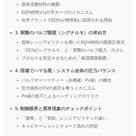
固有流量特性の種類
EQ%特性のJの字カーブのメカニズム
化学プラントでEQ%が標準的に採用される理由
3. 実際のバルブ開度（シグナル％）の求め方
固有レンジアビリティを用いたEQ%特性の開度計算式
「DCSのシグナル％」と「実際のバルブ能力」のズレ
プロセスを安定させるための「推奨開度範囲」
4. 現場でハマる罠：システム全体の圧力バランス
バルブオーソリティー（弁権威：Pv値）の概念
圧力損失がCVの差圧を奪うメカニズム
Pv値の低下によるハンティングのリスク
5. 制御限界と異常現象のチェックポイント
「固有」と「実効」レンジアビリティの違い
キャビテーションとチョーク流れの判定