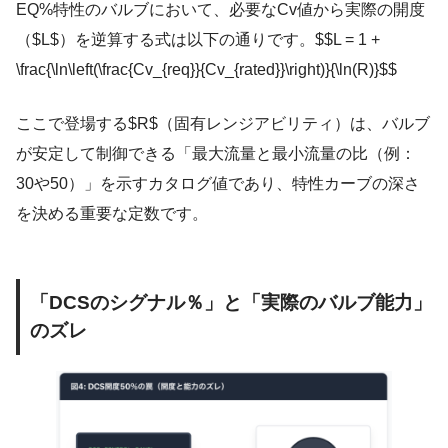
EQ%特性のバルブにおいて、必要なCv値から実際の開度
（$L$）を逆算する式は以下の通りです。$$L = 1 +
\frac{\ln\left(\frac{Cv_{req}}{Cv_{rated}}\right)}{\ln(R)}$$
ここで登場する$R$（固有レンジアビリティ）は、バルブ
が安定して制御できる「最大流量と最小流量の比（例：
30や50）」を示すカタログ値であり、特性カーブの深さ
を決める重要な定数です。
「DCSのシグナル％」と「実際のバルブ能力」
のズレ