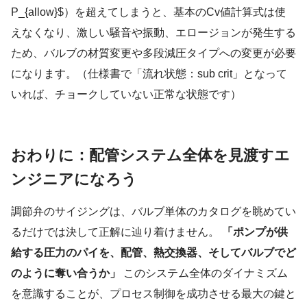
P_{allow}$）を超えてしまうと、基本のCv値計算式は使
えなくなり、激しい騒音や振動、エロージョンが発生する
ため、バルブの材質変更や多段減圧タイプへの変更が必要
になります。（仕様書で「流れ状態：sub crit」となって
いれば、チョークしていない正常な状態です）
おわりに：配管システム全体を見渡すエ
ンジニアになろう
調節弁のサイジングは、バルブ単体のカタログを眺めてい
るだけでは決して正解に辿り着けません。
「ポンプが供
給する圧力のパイを、配管、熱交換器、そしてバルブでど
のように奪い合うか」
このシステム全体のダイナミズム
を意識することが、プロセス制御を成功させる最大の鍵と