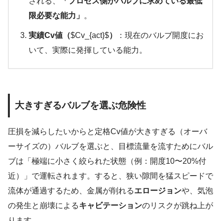
される、
「プロセス側がバルブに求めている最低
限必要な能力」
。
実績Cv値（
$Cv_{act}$
）
：現在のバルブ開度にお
いて、実際に発揮している能力。
大きすぎるバルブを選ぶ危険性
圧損を減らしたいからと定格Cv値が大きすぎる（オーバ
ーサイズの）バルブを選ぶと、目標流量を流すためにバル
ブは「極端に小さく絞られた状態（例：開度10〜20%付
近）」で運転されます。すると、狭い隙間を猛スピードで
流体が通過するため、金属が削れる
エロージョン
や、気泡
の発生と崩壊による
キャビテーション
のリスクが跳ね上が
ります。