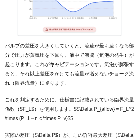
バルブの差圧を大きくしていくと、流速が最も速くなる部
分で圧力が蒸気圧を下回り、液中で沸騰（気泡の発生）が
起こります。これが
キャビテーション
です。気泡が膨張す
ると、それ以上差圧をかけても流量が増えないチョーク流
れ（限界流量）に陥ります。
これを判定するために、仕様書に記載されている臨界流量
係数（$F_L$）を使用します。$$\Delta P_{allow} = F_L^2
\times (P_1 – r_c \times P_v)$$
実際の差圧（$\Delta P$）が、この許容最大差圧（$\Delta