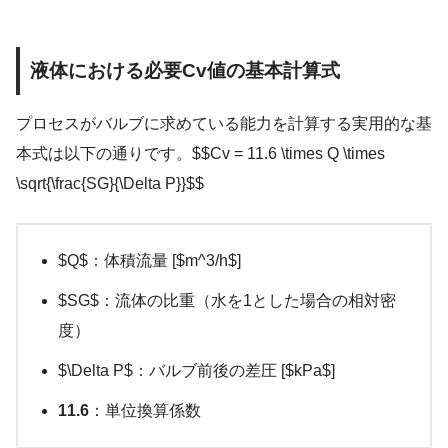
液体における必要Cv値の基本計算式
プロセスがバルブに求めている能力を計算する実用的な基
本式は以下の通りです。$$Cv = 11.6 \times Q \times
\sqrt{\frac{SG}{\Delta P}}$$
$Q$：体積流量 [$m^3/h$]
$SG$：流体の比重（水を1とした場合の相対密
度）
$\Delta P$：バルブ前後の差圧 [$kPa$]
11.6
：単位換算係数