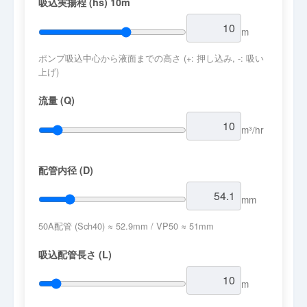
吸込実揚程 (hs)
10
m
m
ポンプ吸込中心から液面までの高さ (+: 押し込み, -: 吸い
上げ)
流量 (Q)
m³/hr
配管内径 (D)
mm
50A配管 (Sch40) ≈ 52.9mm / VP50 ≈ 51mm
吸込配管長さ (L)
m