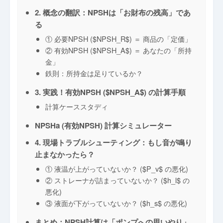
2. 概念の翻訳：NPSHは「お財布の残高」であ
る
① 必要NPSH ($NPSH_R$) ＝ 商品の「定価」
② 有効NPSH ($NPSH_A$) ＝ あなたの「所持
金」
鉄則：所持金は足りているか？
3. 実践！有効NPSH ($NPSH_A$) の計算手順
計算ケーススタディ
NPSHa (有効NPSH) 計算シミュレーター
4. 現場トラブルシューティング：もし音が鳴り
止まなかったら？
① 液温が上がっていないか？ ($P_v$ の悪化)
② ストレーナが詰まっていないか？ ($h_l$ の
悪化)
③ 液面が下がっていないか？ ($h_s$ の悪化)
まとめ：NPSH計算は「ポンプへの思いやり」