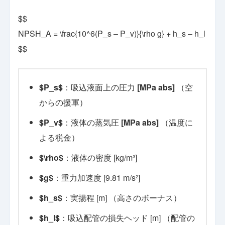
$$
NPSH_A = \frac{10^6(P_s – P_v)}{\rho g} + h_s – h_l
$$
$P_s$
：吸込液面上の圧力
[MPa abs]
（空
からの援軍）
$P_v$
：液体の蒸気圧
[MPa abs]
（温度に
よる税金）
$\rho$
：液体の密度 [kg/m³]
$g$
：重力加速度 [9.81 m/s²]
$h_s$
：実揚程 [m] （高さのボーナス）
$h_l$
：吸込配管の損失ヘッド [m] （配管の