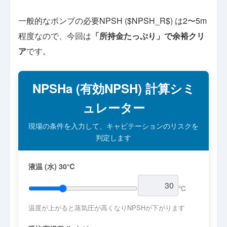
一般的なポンプの必要NPSH ($NPSH_R$) は2〜5m
程度なので、今回は
「所持金たっぷり」で余裕クリ
ア
です。
NPSHa (有効NPSH) 計算シミ
ュレーター
現場の条件を入力して、キャビテーションのリスクを
判定します
液温 (水)
30
℃
℃
温度が上がると蒸気圧が高くなりNPSHが下がります