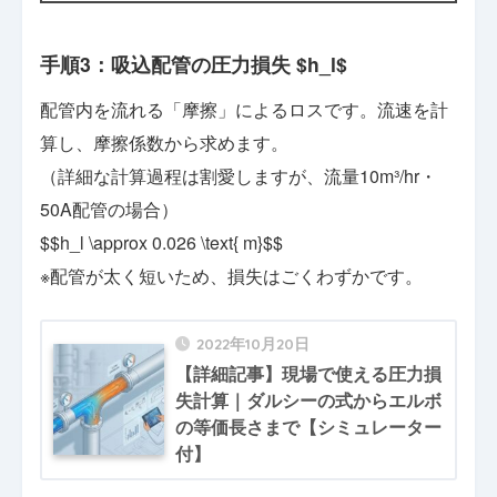
手順3：吸込配管の圧力損失 $h_l$
配管内を流れる「摩擦」によるロスです。流速を計
算し、摩擦係数から求めます。
（詳細な計算過程は割愛しますが、流量10m³/hr・
50A配管の場合）
$$h_l \approx 0.026 \text{ m}$$
※配管が太く短いため、損失はごくわずかです。
2022年10月20日
【詳細記事】現場で使える圧力損
失計算｜ダルシーの式からエルボ
の等価長さまで【シミュレーター
付】