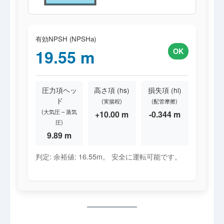
有効NPSH (NPSHa)
19.55 m
OK
圧力項ヘッ
高さ項 (hs)
損失項 (hl)
ド
(実揚程)
(配管摩擦)
(大気圧 – 蒸気
+10.00 m
-0.344 m
圧)
9.89 m
判定:
余裕値: 16.55m。 安全に運転可能です。